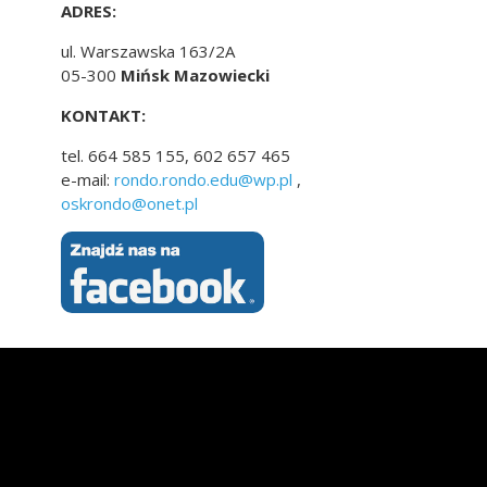
ADRES:
ul. Warszawska 163/2A
05-300
Mińsk Mazowiecki
KONTAKT:
tel. 664 585 155, 602 657 465
e-mail:
rondo.rondo.edu@wp.pl
,
oskrondo@onet.pl