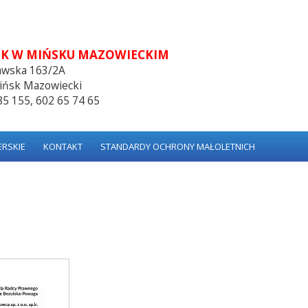
K W MIŃSKU MAZOWIECKIM
zawska 163/2A
ińsk Mazowiecki
585 155, 602 65 74 65
RSKIE
KONTAKT
STANDARDY OCHRONY MAŁOLETNICH