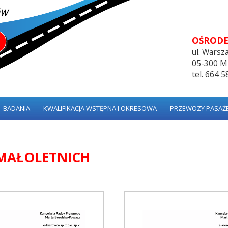
OŚRODE
ul. Wars
05-300 M
tel. 664 
BADANIA
KWALIFIKACJA WSTĘPNA I OKRESOWA
PRZEWOZY PASAŻE
MAŁOLETNICH