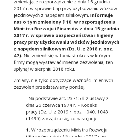
zmieniające rozporządzenie z dnia 15 grudnia
2017 r. w sprawie bhp przy użytkowaniu wózków
jezdniowych z napędem silnikowym.
Informuje
nas o tym zmieniony § 18 w rozporządzeniu
Ministra Rozwoju i Finansów z dnia 15 grudnia
2017 r. w sprawie bezpieczeństwa i higieny
pracy przy użytkowaniu wózków jezdniowych
z napędem silnikowym (Dz. U. z 2018 r. poz.
47).
Nie zmienił się natomiast okres w którym
firmy mogą wystawiać imienne zezwolenia, ten
upłynął w sierpniu 2018 roku.
Zmiany, nie tylko dotyczące ważności imiennych
zezwoleń przedstawiamy poniżej.
Na podstawie art. 23715 § 2 ustawy z
dnia 26 czerwca 1974 r. – Kodeks
pracy (Dz. U. z 2019 r. poz. 1040, 1043
i 1495) zarządza się, co następuje:
1.
W rozporządzeniu Ministra Rozwoju
i Finansów z dnia 15 grudnia 2017 r. w